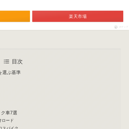
楽天市場
ポチップ
目次
を選ぶ基準
ック車7選
向けロード
クロスバイク