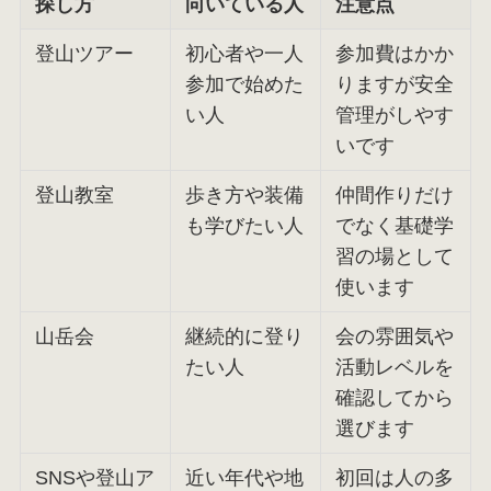
探し方
向いている人
注意点
登山ツアー
初心者や一人
参加費はかか
参加で始めた
りますが安全
い人
管理がしやす
いです
登山教室
歩き方や装備
仲間作りだけ
も学びたい人
でなく基礎学
習の場として
使います
山岳会
継続的に登り
会の雰囲気や
たい人
活動レベルを
確認してから
選びます
SNSや登山ア
近い年代や地
初回は人の多